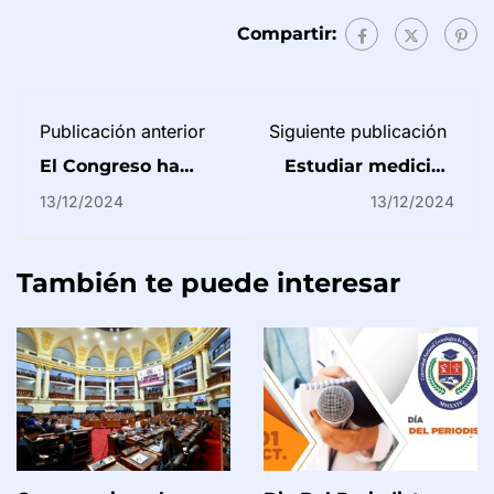
Compartir:
Publicación anterior
Siguiente publicación
El Congreso ha
Estudiar medicina
creado 14
en Perú es un acto
13/12/2024
13/12/2024
universidades
de fe y resistencia:
públicas y está a
¿una carrera
punto de aprobar
saturada o llena de
24 más
oportunidades?
También te puede interesar