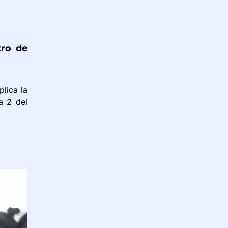
tro de
lica la
a 2 del