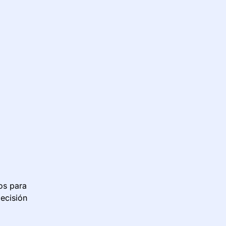
os para
decisión